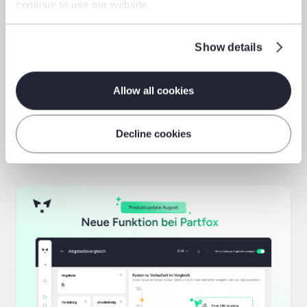
continue to use our website.
Produktupdates
Show details
September-Update 2025:
Echtzeit-Vergleich & direktere
Allow all cookies
Kommunikation für Sourcing &
Fertigung
Decline cookies
Sep 29, 2025
3
min
Read More