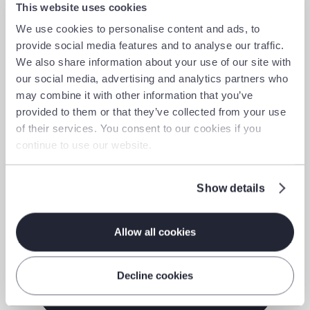
This website uses cookies
Fazit
We use cookies to personalise content and ads, to
provide social media features and to analyse our traffic.
Ob Kundenbeziehungsmanagement,
We also share information about your use of our site with
Marktanalyse oder strategische
our social media, advertising and analytics partners who
Entscheidungsfindung - diese Partnerschaft
may combine it with other information that you’ve
bietet eine leistungsstarke, zuverlässige und
provided to them or that they’ve collected from your use
benutzerfreundliche Lösung.
of their services. You consent to our cookies if you
Mit Gieni AI in Microsoft Copilot erhalten
continue to use our website.
Unternehmen präzise Markteinblicke in Echtzeit
- ganz ohne Medienbrüche. Ein Meilenstein, der
Show details
Marktintelligenz für alle zugänglich und
umsetzbar macht - vom Einkäufer auf Partfox bis
zur Geschäftsführung im Strategieprozess.
Allow all cookies
Decline cookies
Erfahren Sie mehr von Microsoft