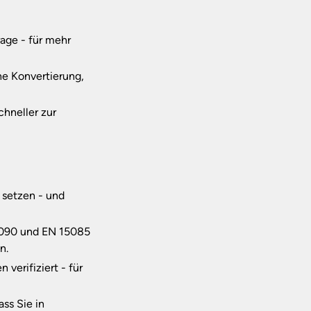
age - für mehr
ne Konvertierung,
chneller zur
 setzen - und
 1090 und EN 15085
n.
verifiziert - für
ass Sie in