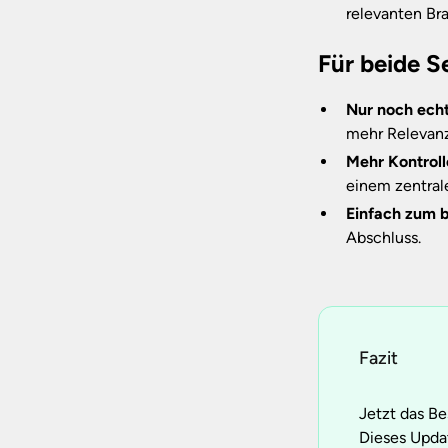
relevanten Br
Für beide S
Nur noch ech
mehr Relevanz
Mehr Kontrol
einem zentral
Einfach zum 
Abschluss.
Fazit
Jetzt das Be
Dieses Updat