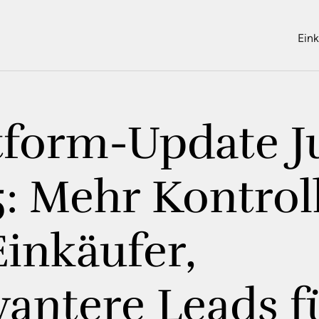
Eink
tform-Update Ju
: Mehr Kontrol
Einkäufer,
vantere Leads f