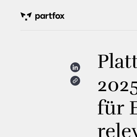
Plat
2025
für 
rele