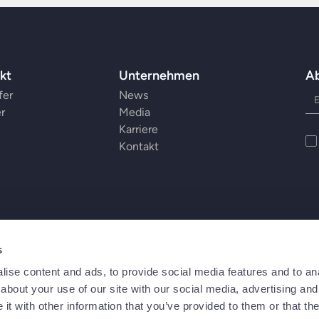
kt
Unternehmen
A
fer
News
er
Media
Karriere
Kontakt
s
ise content and ads, to provide social media features and to anal
about your use of our site with our social media, advertising and
t with other information that you’ve provided to them or that the