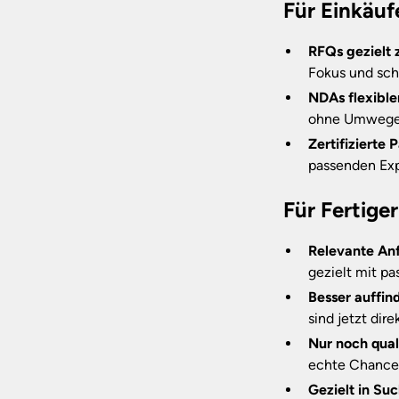
Für Einkäuf
RFQs gezielt 
Fokus und sch
NDAs flexible
ohne Umwege
Zertifizierte 
passenden Exp
Für Fertige
Relevante Anf
gezielt mit p
Besser auffin
sind jetzt dir
Nur noch quali
echte Chancen
Gezielt in Su