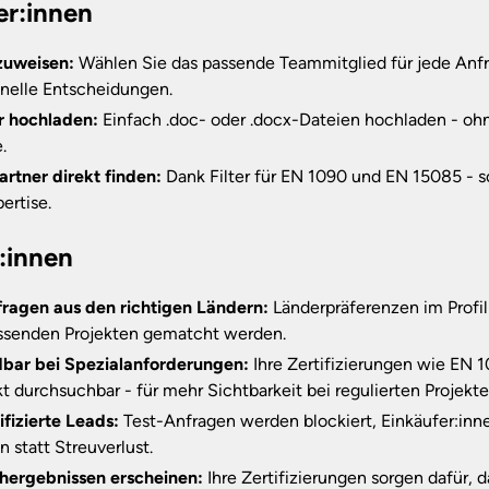
er:innen
zuweisen:
Wählen Sie das passende Teammitglied für jede Anfr
nelle Entscheidungen.
r hochladen:
Einfach .doc- oder .docx-Dateien hochladen - oh
.
Partner direkt finden:
Dank Filter für EN 1090 und EN 15085 - s
ertise.
r:innen
ragen aus den richtigen Ländern:
Länderpräferenzen im Profil
assenden Projekten gematcht werden.
dbar bei Spezialanforderungen:
Ihre Zertifizierungen wie EN
ekt durchsuchbar - für mehr Sichtbarkeit bei regulierten Projekte
fizierte Leads:
Test-Anfragen werden blockiert, Einkäufer:innen 
 statt Streuverlust.
chergebnissen erscheinen:
Ihre Zertifizierungen sorgen dafür, d