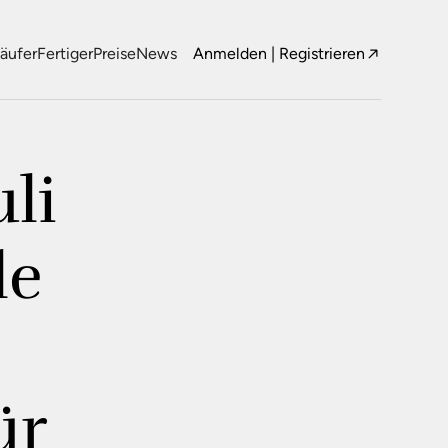
äufer
Fertiger
Preise
News
Anmelden
|
Registrieren
li
le
ür