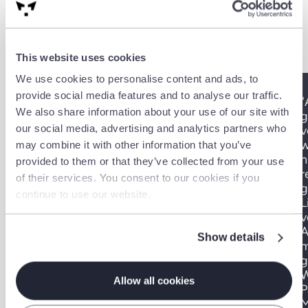
This website uses cookies
We use cookies to personalise content and ads, to
provide social media features and to analyse our traffic.
"Wir haben kompetente Fertiger
"
We also share information about your use of our site with
gefunden und nur Angebote von
g
our social media, advertising and analytics partners who
Interessenten erhalten. Der
v
Ausschreibungsprozess ist
w
may combine it with other information that you’ve
transparent mit klaren
n
provided to them or that they’ve collected from your use
Auswahlmöglichkeiten. Kein Spam,
r
of their services. You consent to our cookies if you
kurzum, ein tolles Produkt!"
g
continue to use our website.
L
v
Holger Menck,
Produktionsplanung und
A
Show details
technischer Einkäufer
m
g
W
Allow all cookies
P
M