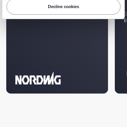
Decline cookies
G
E