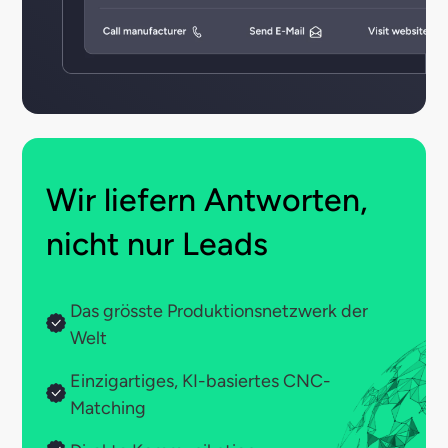
Wir liefern Antworten,
nicht nur Leads
Das grösste Produktionsnetzwerk der
Welt
Einzigartiges, KI-basiertes CNC-
Matching